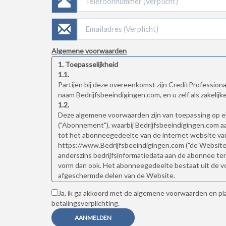
Algemene voorwaarden
1. Toepasselijkheid
1.1.
Partijen bij deze overeenkomst zijn CreditProfessiona
naam Bedrijfsbeeindigingen.com, en u zelf als zakelijke
1.2.
Deze algemene voorwaarden zijn van toepassing op 
("Abonnement"), waarbij Bedrijfsbeeindigingen.com 
tot het abonneegedeelte van de internet website va
https://www.Bedrijfsbeeindigingen.com ("de Website"
anderszins bedrijfsinformatiedata aan de abonnee ter
vorm dan ook. Het abonneegedeelte bestaat uit de v
afgeschermde delen van de Website.
Ja, ik ga akkoord met de algemene voorwaarden en pl
2. Totstandkoming, duur en beëindiging van het ab
betalingsverplichting.
2.1.
Het Abonnement komt tot stand als volgt: het vrijbl
AANMELDEN
door middel van de terbeschikkingstelling van het d