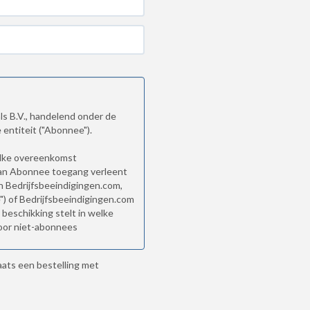
ls B.V., handelend onder de
 entiteit ("Abonnee").
elke overeenkomst
aan Abonnee toegang verleent
n Bedrijfsbeeindigingen.com,
) of Bedrijfsbeeindigingen.com
 beschikking stelt in welke
oor niet-abonnees
aats een bestelling met
onnement
ijvende aanbod wordt gedaan
aartoe bestemde elektronische