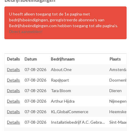
U heeft alleen toegang tot de 1e pagina met
bedrijfsbeëndigingen, geregistreerde abonnee's van
Bedrijfsbeëndigingen.com hebben toegang tot alle pagina's.
Direct aanmelden!
Details
Datum
Bedrijfsnaam
Plaats
Details
07-08-2026
About.One
Amsterdam
Details
07-08-2026
Rap@part
Doornenbu
Details
07-08-2026
Tara Bloom
Dieren
Details
07-08-2026
Arthur Hijdra
Nijmegen
Details
07-08-2026
KL.GlobalCommerce
Heemskerk
Details
07-08-2026
Installatiebedrijf A.C. Gebraad
Sint-Maarte