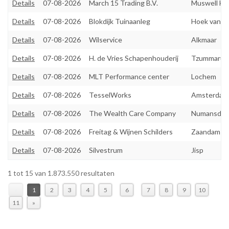
Details
07-08-2026
March 15 Trading B.V.
Muswell Hil
Details
07-08-2026
Blokdijk Tuinaanleg
Hoek van H
Details
07-08-2026
Wilservice
Alkmaar
Details
07-08-2026
H. de Vries Schapenhouderij
Tzummaru
Details
07-08-2026
MLT Performance center
Lochem
Details
07-08-2026
TesselWorks
Amsterdam
Details
07-08-2026
The Wealth Care Company
Numansdor
Details
07-08-2026
Freitag & Wijnen Schilders
Zaandam
Details
07-08-2026
Silvestrum
Jisp
1 tot 15 van 1.873.550 resultaten
«
1
2
3
4
5
6
7
8
9
10
11
»